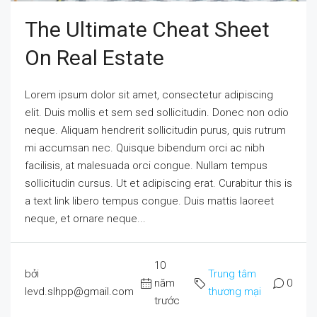
The Ultimate Cheat Sheet
On Real Estate
Lorem ipsum dolor sit amet, consectetur adipiscing
elit. Duis mollis et sem sed sollicitudin. Donec non odio
neque. Aliquam hendrerit sollicitudin purus, quis rutrum
mi accumsan nec. Quisque bibendum orci ac nibh
facilisis, at malesuada orci congue. Nullam tempus
sollicitudin cursus. Ut et adipiscing erat. Curabitur this is
a text link libero tempus congue. Duis mattis laoreet
neque, et ornare neque...
10
bởi
Trung tâm
năm
0
levd.slhpp@gmail.com
thương mại
trước