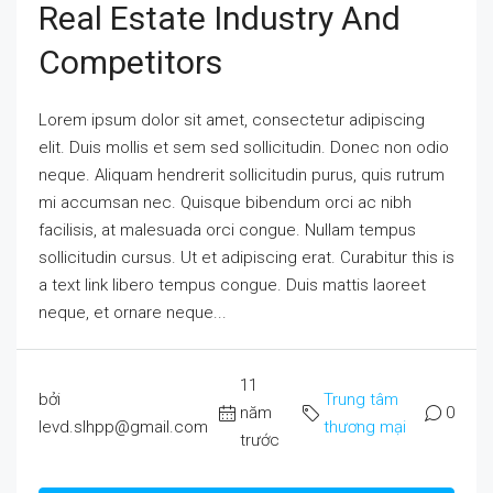
Real Estate Industry And
Competitors
Lorem ipsum dolor sit amet, consectetur adipiscing
elit. Duis mollis et sem sed sollicitudin. Donec non odio
neque. Aliquam hendrerit sollicitudin purus, quis rutrum
mi accumsan nec. Quisque bibendum orci ac nibh
facilisis, at malesuada orci congue. Nullam tempus
sollicitudin cursus. Ut et adipiscing erat. Curabitur this is
a text link libero tempus congue. Duis mattis laoreet
neque, et ornare neque...
11
bởi
Trung tâm
năm
0
levd.slhpp@gmail.com
thương mại
trước