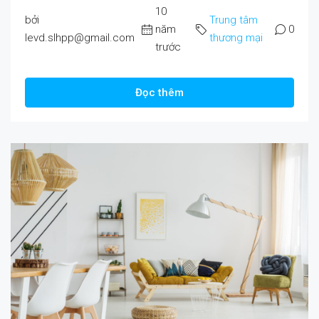
10
bởi
Trung tâm
năm
0
levd.slhpp@gmail.com
thương mại
trước
Đọc thêm