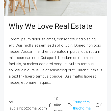
Why We Love Real Estate
Lorem ipsum dolor sit amet, consectetur adipiscing
elit. Duis mollis et sem sed sollicitudin. Donec non odio
neque. Aliquam hendrerit sollicitudin purus, quis rutrum
mi accumsan nec. Quisque bibendum orci ac nibh
facilisis, at malesuada orci congue. Nullam tempus
sollicitudin cursus. Ut et adipiscing erat. Curabitur this is
a text link libero tempus congue. Duis mattis laoreet
neque, et ornare neque...
10
bởi
Trung tâm
năm
0
levd.slhpp@gmail.com
thương mại