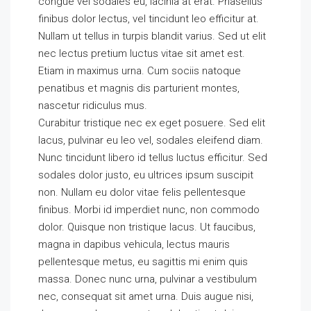
congue vel sodales eu, lacinia at erat. Phasellus
finibus dolor lectus, vel tincidunt leo efficitur at.
Nullam ut tellus in turpis blandit varius. Sed ut elit
nec lectus pretium luctus vitae sit amet est.
Etiam in maximus urna. Cum sociis natoque
penatibus et magnis dis parturient montes,
nascetur ridiculus mus.
Curabitur tristique nec ex eget posuere. Sed elit
lacus, pulvinar eu leo vel, sodales eleifend diam.
Nunc tincidunt libero id tellus luctus efficitur. Sed
sodales dolor justo, eu ultrices ipsum suscipit
non. Nullam eu dolor vitae felis pellentesque
finibus. Morbi id imperdiet nunc, non commodo
dolor. Quisque non tristique lacus. Ut faucibus,
magna in dapibus vehicula, lectus mauris
pellentesque metus, eu sagittis mi enim quis
massa. Donec nunc urna, pulvinar a vestibulum
nec, consequat sit amet urna. Duis augue nisi,