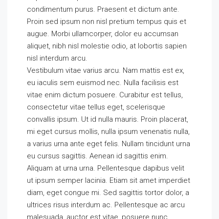
condimentum purus. Praesent et dictum ante.
Proin sed ipsum non nisl pretium tempus quis et
augue. Morbi ullamcorper, dolor eu accumsan
aliquet, nibh nisl molestie odio, at lobortis sapien
nisl interdum arcu.
Vestibulum vitae varius arcu. Nam mattis est ex,
eu iaculis sem euismod nec. Nulla facilisis est
vitae enim dictum posuere. Curabitur est tellus,
consectetur vitae tellus eget, scelerisque
convallis ipsum. Ut id nulla mauris. Proin placerat,
mi eget cursus mollis, nulla ipsum venenatis nulla,
a varius urna ante eget felis. Nullam tincidunt urna
eu cursus sagittis. Aenean id sagittis enim.
Aliquam at urna urna. Pellentesque dapibus velit
ut ipsum semper lacinia. Etiam sit amet imperdiet
diam, eget congue mi. Sed sagittis tortor dolor, a
ultrices risus interdum ac. Pellentesque ac arcu
malesuada, auctor est vitae, posuere nunc.