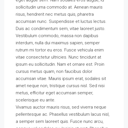
eget augue sem. Nam sodales eros augue, id
sollicitudin urna commodo at. Aenean mauris
risus, hendrerit nec metus quis, pharetra
accumsan nunc. Suspendisse et luctus lectus.
Duis ac condimentum sem, vitae laoreet justo.
Vestibulum commodo, massa non dapibus
interdum, nulla dui maximus sapien, semper
rutrum mi tortor eu eros. Fusce vehicula enim
vitae consectetur ultricies. Nunc tincidunt at
ipsum eu sollicitudin. Nam et ornare est. Proin
cursus metus quam, non faucibus dolor
accumsan vitae. Mauris ipsum erat, sodales sit
amet neque non, tristique cursus nisl. Sed nisi
metus, efficitur eget accumsan semper,
scelerisque eu ante.
Vivamus auctor mauris risus, sed viverra neque
pellentesque ac. Phasellus vestibulum lacus nisl,
a semper sem laoreet quis. Fusce nunc arcu,