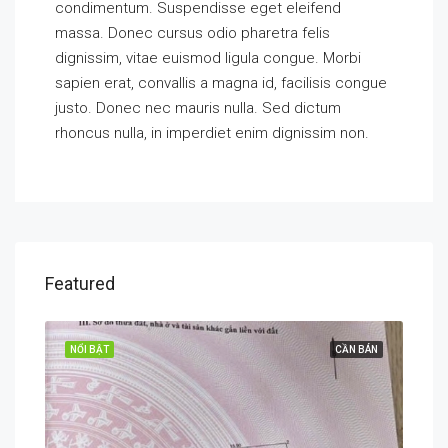
condimentum. Suspendisse eget eleifend
massa. Donec cursus odio pharetra felis
dignissim, vitae euismod ligula congue. Morbi
sapien erat, convallis a magna id, facilisis congue
justo. Donec nec mauris nulla. Sed dictum
rhoncus nulla, in imperdiet enim dignissim non.
Featured
 BÁN
NỔI BẬT
CẦN BÁN
NỔI