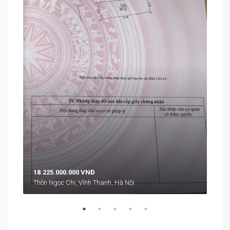
12.
Đồng
18.225.000.000 VNĐ
Thôn Ngọc Chi, Vĩnh Thanh, Hà Nội