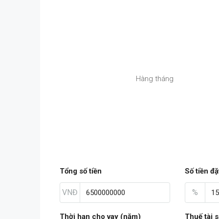
Hàng tháng
Tổng số tiền
Số tiền đặ
VNĐ
%
Thời hạn cho vay (năm)
Thuế tài 