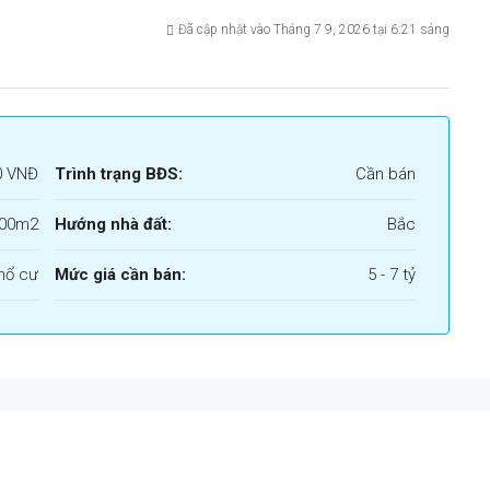
Đã cập nhật vào Tháng 7 9, 2026 tại 6:21 sáng
0 VNĐ
Trình trạng BĐS:
Cần bán
00m2
Hướng nhà đất:
Bắc
hổ cư
Mức giá cần bán:
5 - 7 tỷ