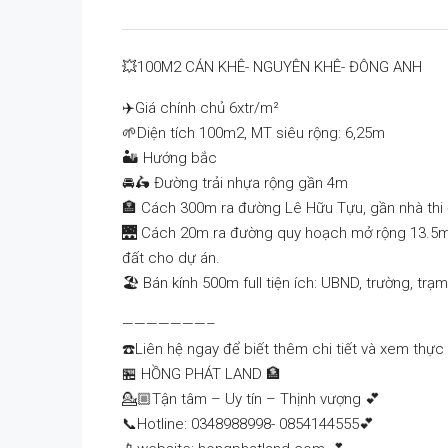
💥100M2 CÁN KHÊ- NGUYÊN KHÊ- ĐÔNG ANH
✈️Giá chính chủ 6xtr/m²
🌱Diện tích 100m2, MT siêu rộng: 6,25m
🏜 Hướng bắc
🚘🛵 Đường trải nhựa rộng gần 4m
🏣 Cách 300m ra đường Lê Hữu Tựu, gần nhà thi 
🌉 Cách 20m ra đường quy hoạch mở rộng 13.5m n
đất cho dự án.
🏖 Bán kính 500m full tiện ích: UBND, trường, trạ
———————–
☎️Liên hệ ngay để biết thêm chi tiết và xem thực 
🏪 HỒNG PHÁT LAND 🏦
💁🏼Tận tâm – Uy tín – Thịnh vượng 💕
📞Hotline: 0348988998- 0854144555💕