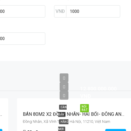
VNĐ
12.800.000.000
VNĐ
NỔI
CẦN
BẬT
 KINH DOANH NGỌC CHI- VĨNH THANH- Ô TÔ THÔNG TỨ PHÍA
BÁN 80M2 X2 ĐỒNG NHÂN- HẢI BỐI- ĐÔNG ANH- VỊ TRÍ VÀNG
BÁN
Đồng Nhân, Xã Vĩnh Thanh, Hà Nội, 11210, Việt Nam
HÀNG
MỚI