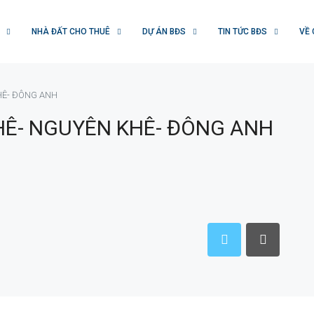
NHÀ ĐẤT CHO THUÊ
DỰ ÁN BĐS
TIN TỨC BĐS
VỀ 
HÊ- ĐÔNG ANH
HÊ- NGUYÊN KHÊ- ĐÔNG ANH