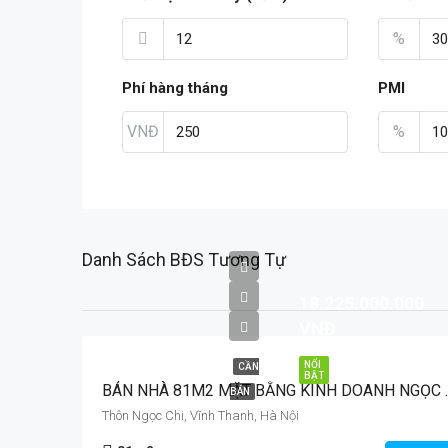
%
Phí hàng tháng
PMI
VNĐ
%
Danh Sách BĐS Tương Tự
18.225.000.000
VNĐ
NỔI
CẦN
BẬT
BÁN NHÀ 81M2 MẶT BẰNG
BÁN
Thôn Ngọc Chi, Vĩnh Thanh, Hà Nội