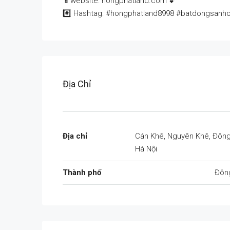
📱website: hongphatland.com 💕
#️⃣ Hashtag: #hongphatland8998 #batdongsanh
Địa Chỉ
Địa chỉ
Cán Khê, Nguyên Khê, Đông
Hà Nội
Thành phố
Đôn