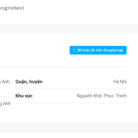
ongphatland
Mở bản đồ trên Googlemap
 Anh,
Quận, huyện
Hà Nội
Khu vực
Nguyên Khê, Phúc Thịnh
g Anh