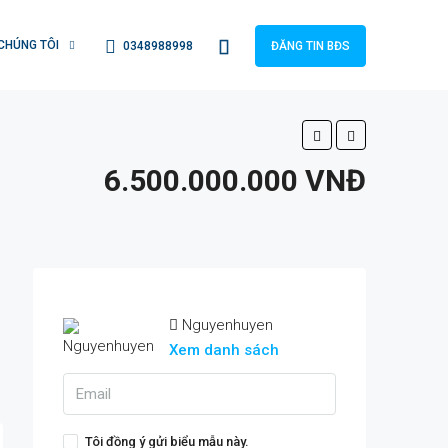
CHÚNG TÔI
0348988998
ĐĂNG TIN BĐS
6.500.000.000 VNĐ
Nguyenhuyen
Xem danh sách
Tôi đồng ý gửi biểu mẫu này.