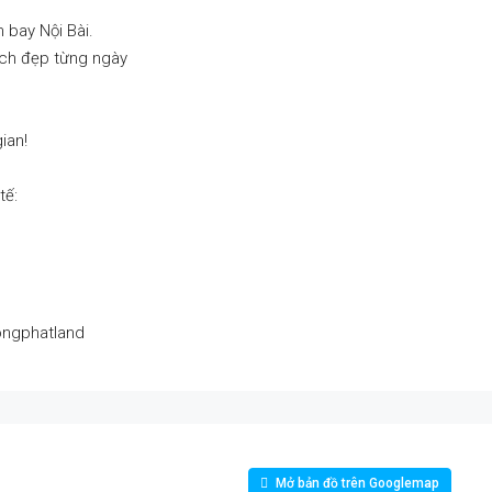
n bay Nội Bài.
ạch đẹp từng ngày
ian!
tế:
ongphatland
Mở bản đồ trên Googlemap