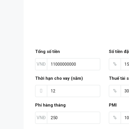
Tổng số tiền
Số tiền đặ
VNĐ
%
Thời hạn cho vay (năm)
Thuế tài 
%
Phí hàng tháng
PMI
VNĐ
%