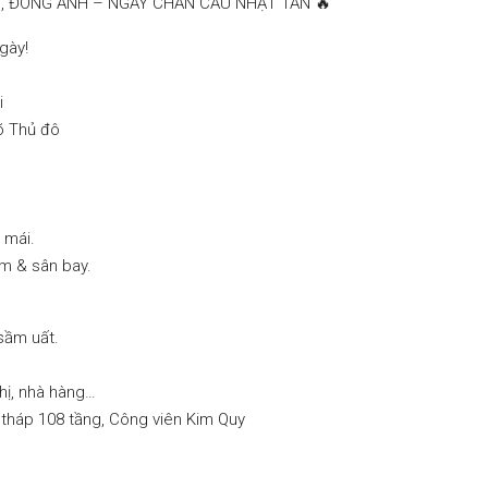
ỌC, ĐÔNG ANH – NGAY CHÂN CẦU NHẬT TÂN 🔥
gày!
i
õ Thủ đô
 mái.
m & sân bay.
sầm uất.
hị, nhà hàng…
 tháp 108 tầng, Công viên Kim Quy