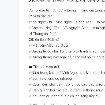
🔥BÁN ĐẤT VỊ TRÍ VÀNG – NGỌC CHI, VĨNH NG
Cơ hội đầu tư – An cư lý tưởng – Tăng giá từng n
📍 Vị trí đắc địa:
Thôn Ngọc Chi – Vĩnh Ngọc – Đông Anh – Hà Nộ
✅Gần cầu Nhật Tân – Võ Nguyên Giáp – cửa ng
📐 Thông tin lô đất:
🎞️Diện tích: 40,5m2
✅ Mặt tiền- Mặt hậu: 3,22m
✅Đường trước nhà: 10m, xe ô tô tránh nhau thoải
✅Đường thông các ngả, dễ dàng kết nối trung tâ
💼 Tiện ích vượt trội:
✅Nằm trong khu phố Vĩnh Ngọc, khu kinh doanh 
✅ 50m ra chung cư intracom
✅ 200m đến chợ, gần trường học các cấp, siêu t
✅ Bao quanh bởi các siêu dự án: TP thông minh,
✅ Khu dân cư đông đúc, tiện ích sống đầy đủ.