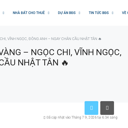
NHÀ ĐẤT CHO THUÊ
DỰ ÁN BĐS
TIN TỨC BĐS
VỀ 
C CHI, VĨNH NGỌC, ĐÔNG ANH – NGAY CHÂN CẦU NHẬT TÂN 🔥
 VÀNG – NGỌC CHI, VĨNH NGỌC,
CẦU NHẬT TÂN 🔥
Đã cập nhật vào Tháng 7 9, 2026 tại 6:34 sáng