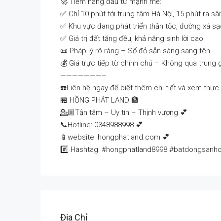
🚀 Tiềm năng đầu tư mạnh mẽ:
✅ Chỉ 10 phút tới trung tâm Hà Nội, 15 phút ra sâ
✅ Khu vực đang phát triển thần tốc, đường xá s
✅ Giá trị đất tăng đều, khả năng sinh lời cao
📜 Pháp lý rõ ràng – Sổ đỏ sẵn sàng sang tên
💰 Giá trực tiếp từ chính chủ – Không qua trung g
———————–
☎️Liên hệ ngay để biết thêm chi tiết và xem thực 
🏪 HỒNG PHÁT LAND 🏦
💁🏼Tận tâm – Uy tín – Thịnh vượng 💕
📞Hotline: 0348988998 💕
📱website: hongphatland.com 💕
#️⃣ Hashtag: #hongphatland8998 #batdongsanh
Địa Chỉ