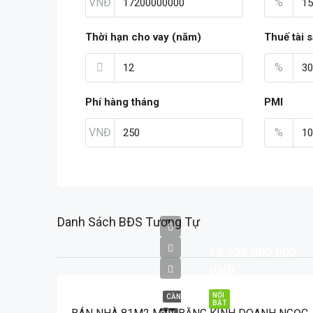
VNĐ
%
Thời hạn cho vay (năm)
Thuế tài 
%
Phí hàng tháng
PMI
VNĐ
%
Danh Sách BĐS Tương Tự
18.225.000.000
VNĐ
NỔI
CẦN
BẬT