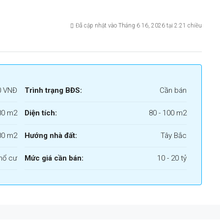
Đã cập nhật vào Tháng 6 16, 2026 tại 2:21 chiều
0 VNĐ
Trình trạng BĐS:
Cần bán
80 m2
Diện tích:
80 - 100 m2
80 m2
Hướng nhà đất:
Tây Bắc
hổ cư
Mức giá cần bán:
10 - 20 tỷ