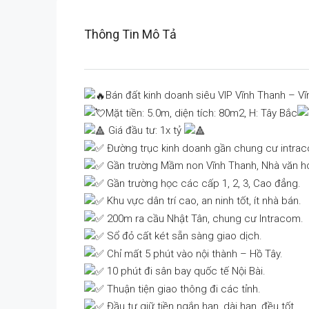
Thông Tin Mô Tả
Bán đất kinh doanh siêu VIP Vĩnh Thanh – V
Mặt tiền: 5.0m, diện tích: 80m2, H: Tây Bắc
Giá đầu tư: 1x tỷ
Đường trục kinh doanh gần chung cư intra
Gần trường Mầm non Vĩnh Thanh, Nhà văn h
Gần trường học các cấp 1, 2, 3, Cao đẳng.
Khu vực dân trí cao, an ninh tốt, ít nhà bán.
200m ra cầu Nhật Tân, chung cư Intracom.
Sổ đỏ cất két sẵn sàng giao dịch.
Chỉ mất 5 phút vào nội thành – Hồ Tây.
10 phút đi sân bay quốc tế Nội Bài.
Thuận tiện giao thông đi các tỉnh.
Đầu tư giữ tiền ngắn hạn, dài hạn, đều tốt.