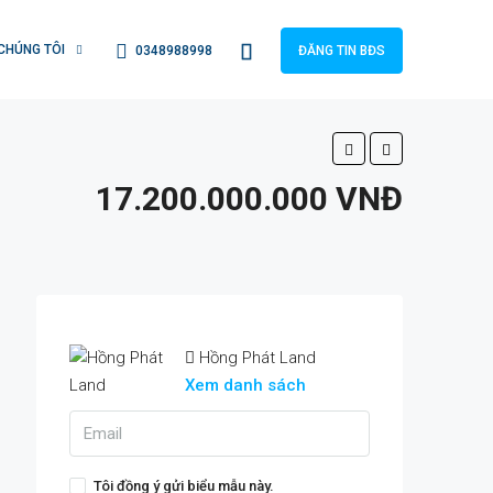
CHÚNG TÔI
0348988998
ĐĂNG TIN BĐS
17.200.000.000 VNĐ
Hồng Phát Land
Xem danh sách
Tôi đồng ý gửi biểu mẫu này.