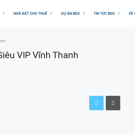
NHÀ ĐẤT CHO THUÊ
DỰ ÁN BĐS
TIN TỨC BĐS
VỀ 
hanh
iêu VIP Vĩnh Thanh