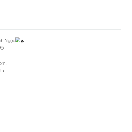
ĩnh Ngọc
com.
óa.