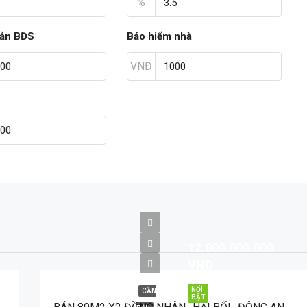
%
sản BĐS
Bảo hiểm nhà
VNĐ
12.800.000.000
VNĐ
NỔI
CẦN
BẬT