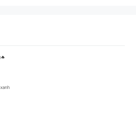
g🔥
 xanh