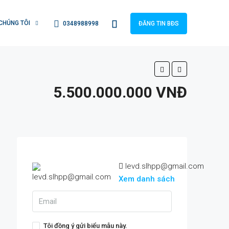
CHÚNG TÔI
0348988998
ĐĂNG TIN BĐS
5.500.000.000 VNĐ
levd.slhpp@gmail.com
Xem danh sách
Tôi đồng ý gửi biểu mẫu này.