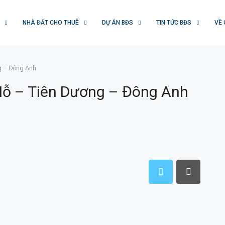
NHÀ ĐẤT CHO THUÊ
DỰ ÁN BĐS
TIN TỨC BĐS
VỀ 
g – Đông Anh
ỗ – Tiên Dương – Đông Anh