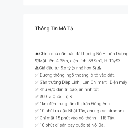
Thông Tin Mô Tả
🔥Chính chủ cần bán đất Lương Nỗ – Tiên Dươn
💘Mặt tiền: 4.35m, diện tích: 58.9m2, H: Tây💘
🔺Giá đầu tư: 5.x tỷ (x nhỏ hơn 5) 🔺
✅ Đường thông, ngõ thoáng, ô tô vào đất.
✅ Gần trường Diệp Linh , Lan Chi mart , Điện máy
✅ Khu vực dân trí cao, an ninh tốt
✅ 300 ra Quốc Lộ 3.
✅ 1km đến trung tâm thị trấn Đông Anh
✅ 10 phút ra cầu Nhật Tân, chung cư Intracom.
✅ Chỉ mất 15 phút vào nội thành – Hồ Tây.
✅ 10 phút đi sân bay quốc tế Nội Bài.