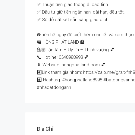
✅ Thuận tiện giao thông đi các tỉnh.
✅ Đầu tư giữ tiền ngắn hạn, dài hạn, đều tốt.
✅ Sổ đỏ cất két sẵn sàng giao dịch.
———————–
☎️Liên hệ ngay để biết thêm chi tiết và xem thực 
🏪 HỒNG PHÁT LAND 🏦
💁🏼Tận tâm – Uy tín – Thịnh vượng 💕
📞 Hotline: 0348988998 💕
📱 Website: hongphatland.com 💕
#️⃣Link tham gia nhóm: https://zalo.me/g/zrxfnh
#️⃣ Hashtag: #hongphatland8998 #batdongsan
#nhadatdonganh
Địa Chỉ