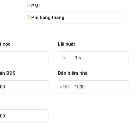
PMI
Phí hàng tháng
t cọc
Lãi suất
%
sản BĐS
Bảo hiểm nhà
VNĐ