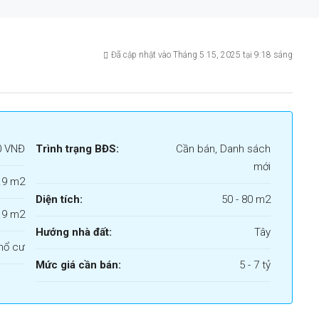
Đã cập nhật vào Tháng 5 15, 2025 tại 9:18 sáng
0 VNĐ
Trình trạng BĐS:
Cần bán, Danh sách
mới
.9 m2
Diện tích:
50 - 80 m2
.9 m2
Hướng nhà đất:
Tây
hổ cư
Mức giá cần bán:
5 - 7 tỷ