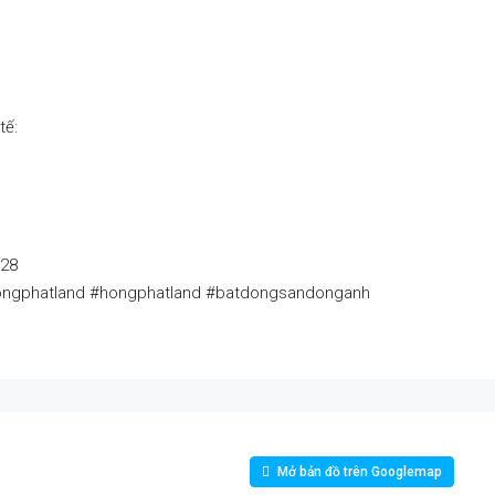
tế:
828
hongphatland #hongphatland #batdongsandonganh
Mở bản đồ trên Googlemap