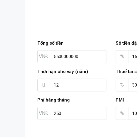
Tổng số tiền
Số tiền đặ
VNĐ
%
Thời hạn cho vay (năm)
Thuế tài 
%
Phí hàng tháng
PMI
VNĐ
%