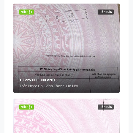
NỔI BẬT
CẦN BÁN
18.225.000.000 VNĐ
Thôn Ngọc Chi, Vĩnh Thanh, Hà Nội
NỔI BẬT
CẦN BÁN