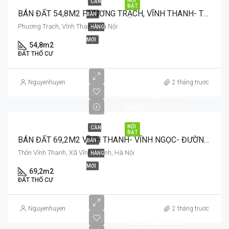
NỔI
CẦN
BẬT
BÁN ĐẤT 54,8M2 PHƯƠNG TRẠCH, VĨNH THANH- TRỌNG TÂM CỦA TOÀ THÁP 108 TẦNG
BÁN
Phương Trạch, Vĩnh Thanh, Hà Nội
HÀNG
MỚI
54,8m2
ĐẤT THỔ CƯ
Nguyenhuyen
2 tháng trước
7.610.000.000
VNĐ
NỔI
CẦN
BẬT
BÁN ĐẤT 69,2M2 VĨNH THANH- VĨNH NGỌC- ĐƯỜNG Ô TÔ TRÁNH
BÁN
Thôn Vĩnh Thanh, Xã Vĩnh Thanh, Hà Nội
HÀNG
MỚI
69,2m2
ĐẤT THỔ CƯ
Nguyenhuyen
2 tháng trước
6.720.000.000