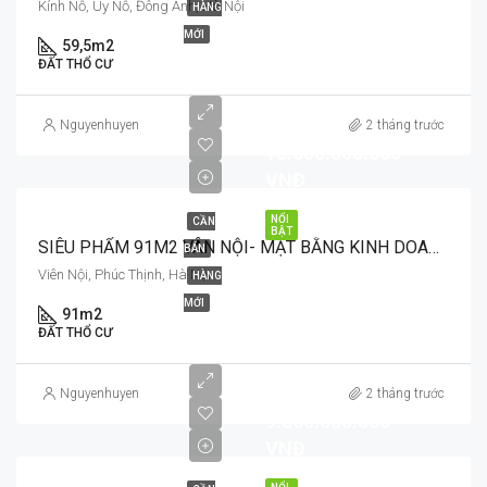
Kính Nỗ, Uy Nỗ, Đông Anh, Hà Nội
HÀNG
MỚI
59,5m2
ĐẤT THỔ CƯ
Nguyenhuyen
2 tháng trước
13.650.000.000
VNĐ
NỔI
CẦN
BẬT
SIÊU PHẨM 91M2 VÂN NỘI- MẶT BẰNG KINH DOANH, TRỤC LIÊN XÃ VÂN NỘI
BÁN
Viên Nội, Phúc Thịnh, Hà Nội
HÀNG
MỚI
91m2
ĐẤT THỔ CƯ
Nguyenhuyen
2 tháng trước
9.860.000.000
VNĐ