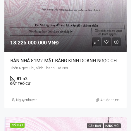
18.225.000.000 VNĐ
BÁN NHÀ 81M2 MẶT BẰNG KINH DOANH NGỌC CHI- VĨNH THANH- Ô TÔ THÔNG TỨ PHÍA
Thôn Ngọc Chi, Vĩnh Thanh, Hà Nội
81m2
ĐẤT THỔ CƯ
Nguyenhuyen
4 tuần trước
NỔI BẬT
CẦN BÁN
HÀNG MỚI