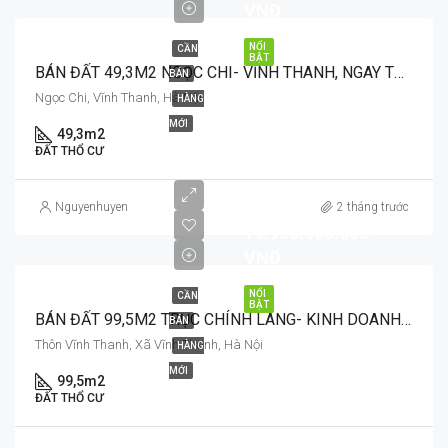
VNĐ
NỔI
CẦN
BẬT
BÁN ĐẤT 49,3M2 NGỌC CHI- VĨNH THANH, NGAY TRỤC CHÍNH
BÁN
Ngọc Chi, Vĩnh Thanh, Hà Nội
HÀNG
MỚI
49,3m2
ĐẤT THỔ CƯ
Nguyenhuyen
2 tháng trước
19.900.000.000
VNĐ
NỔI
CẦN
BẬT
BÁN ĐẤT 99,5M2 TRỤC CHÍNH LÀNG- KINH DOANH VĨNH THANH- HIẾM CÓ KHÓ TÌM
BÁN
Thôn Vĩnh Thanh, Xã Vĩnh Thanh, Hà Nội
HÀNG
MỚI
99,5m2
ĐẤT THỔ CƯ