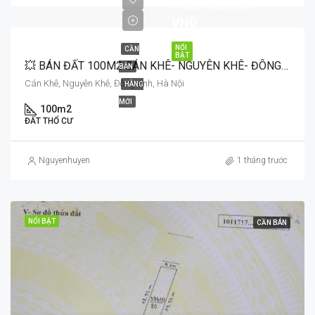
6.500.000.000
VNĐ
NỔI
CẦN
BẬT
💥 BÁN ĐẤT 100M2 CÁN KHÊ- NGUYÊN KHÊ- ĐÔNG ANH
BÁN
Cán Khê, Nguyên Khê, Đông Anh, Hà Nội
HÀNG
MỚI
100m2
ĐẤT THỔ CƯ
Nguyenhuyen
1 tháng trước
NỔI BẬT
CẦN BÁN