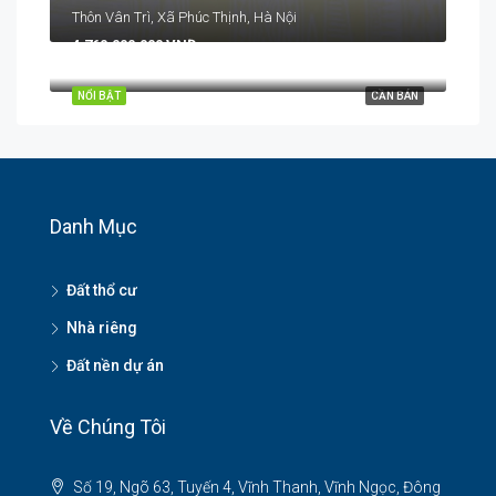
Thôn Vân Trì, Xã Phúc Thịnh, Hà Nội
4.760.000.000 VNĐ
Kính Nỗ, Uy Nỗ, Đông Anh, Hà Nội
NỔI BẬT
CẦN BÁN
Danh Mục
Đất thổ cư
Nhà riêng
Đất nền dự án
Về Chúng Tôi
Số 19, Ngõ 63, Tuyến 4, Vĩnh Thanh, Vĩnh Ngọc, Đông