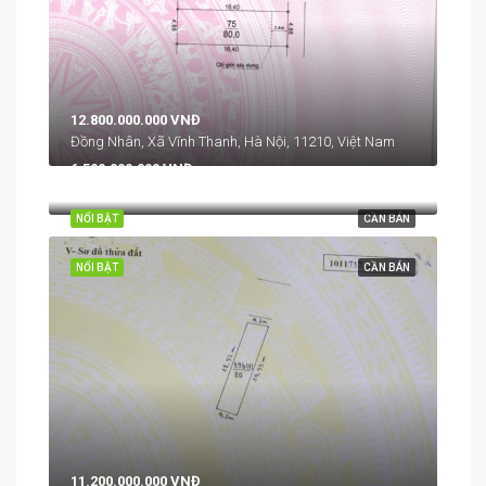
12.800.000.000 VNĐ
Đồng Nhân, Xã Vĩnh Thanh, Hà Nội, 11210, Việt Nam
6.500.000.000 VNĐ
Cán Khê, Nguyên Khê, Đông Anh, Hà Nội
NỔI BẬT
CẦN BÁN
NỔI BẬT
CẦN BÁN
11.200.000.000 VNĐ