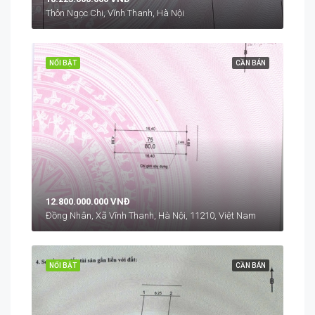
Thôn Ngọc Chi, Vĩnh Thanh, Hà Nội
NỔI BẬT
CẦN BÁN
12.800.000.000 VNĐ
Đồng Nhân, Xã Vĩnh Thanh, Hà Nội, 11210, Việt Nam
NỔI BẬT
CẦN BÁN