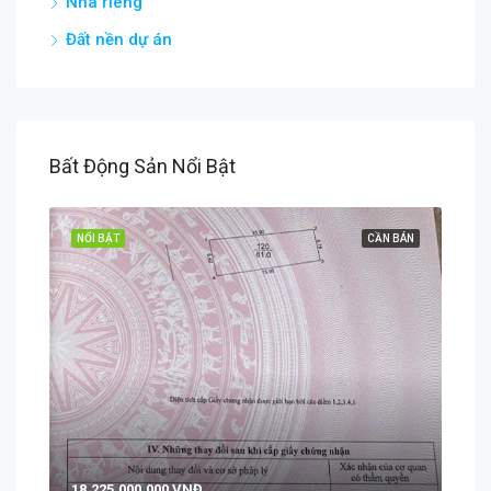
Nhà riêng
Đất nền dự án
Bất Động Sản Nổi Bật
NỔI BẬT
CẦN BÁN
18.225.000.000 VNĐ