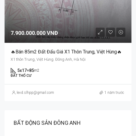
7.900.000.000 VNĐ
🔥Bán 85m2 Đất Đấu Giá X1 Thôn Trung, Việt Hùng🔥
X1 thôn Trung, Việt Hùng. Đông Anh, Hà Nội
5x17=85
m2
ĐẤT THỔ CƯ
levd.slhpp@gmail.com
1 năm trước
BẤT ĐỘNG SẢN ĐÔNG ANH