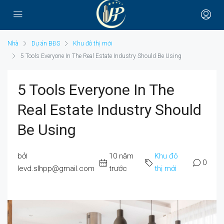
Nhà
Dự án BĐS
Khu đô thị mới
5 Tools Everyone In The Real Estate Industry Should Be Using
5 Tools Everyone In The
Real Estate Industry Should
Be Using
bởi
10 năm
Khu đô
0
levd.slhpp@gmail.com
trước
thị mới