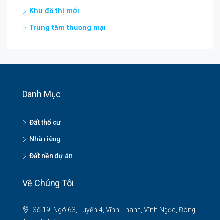
Khu đô thị mới
Trung tâm thương mại
Danh Mục
Đất thổ cư
Nhà riêng
Đất nền dự án
Về Chúng Tôi
Số 19, Ngõ 63, Tuyến 4, Vĩnh Thanh, Vĩnh Ngọc, Đông