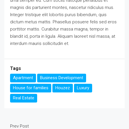
urna semper eu. Cum sociis natoque penatibus et
magnis dis parturient montes, nascetur ridiculus mus.
Integer tristique elit lobortis purus bibendum, quis
dictum metus mattis. Phasellus posuere felis sed eros
porttitor mattis. Curabitur massa magna, tempor in
blandit id, porta in ligula. Aliquam laoreet nisl massa, at
interdum mauris sollicitudin et.
Tags
Apartment
Business Development
House for families
Houzez
Luxury
Real Estate
Prev Post